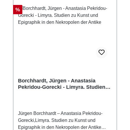
Archäologischen Institutes ausgezeichnet –
man darf also auf weitere
Rabatt
%
Reisebeschreibungen gespannt sein.
Borchhardt, Jürgen - Anastasia
Pekridou-Gorecki - Limyra. Studien
zu Kunst und Epigraphik in den
Nekropolen der Antike
Jürgen Borchhardt – Anastasia Pekridou-
Gorecki,Limyra. Studien zu Kunst und
Epigraphik in den Nekropolen der Antike