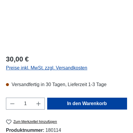
Regulärer Preis:
30,00 €
Preise inkl. MwSt. zzgl. Versandkosten
Versandfertig in 30 Tagen, Lieferzeit 1-3 Tage
Produkt Anzahl: Gib den gewünschten Wert e
In den Warenkorb
Zum Merkzettel hinzufügen
Produktnummer:
180114