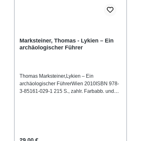
Marksteiner, Thomas - Lykien – Ein
archäologischer Führer
Thomas Marksteiner,Lykien – Ein
archäologischer FührerWien 2010ISBN 978-
3-85161-029-1 215 S., zahlr. Farbabb. und
Pläne, 21,5 x 14 cm; kartoniert
Regulärer Preis:
29,00 €