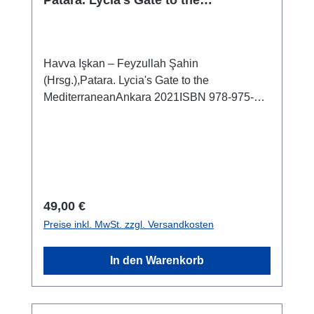
Patara. Lycia's Gate to the
Mediterranean
Havva Işkan – Feyzullah Şahin
(Hrsg.),Patara. Lycia's Gate to the
MediterraneanAnkara 2021ISBN 978-975-17-
4865-2162 S., zahlr. Farbabb., 28 x 22 cm;
broschiert
Regulärer Preis:
49,00 €
Preise inkl. MwSt. zzgl. Versandkosten
In den Warenkorb