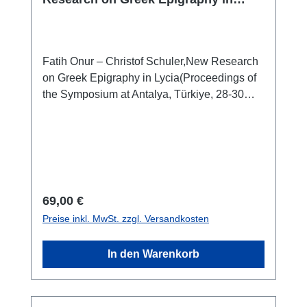
Lycia
Fatih Onur – Christof Schuler,New Research
on Greek Epigraphy in Lycia(Proceedings of
the Symposium at Antalya, Türkiye, 28-30
March 2022) Istanbul 2024 ISBN 978-625-
98302-1-6XXII + 314 S./pp., zahlr. Farb- und
SW-Abb./num. colour and b/w-figs., 28 x 21,5
cm; kartoniert/hardcover
Regulärer Preis:
69,00 €
Preise inkl. MwSt. zzgl. Versandkosten
In den Warenkorb