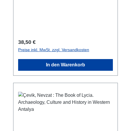
S./pp., zahlr Farbabb./num. colour figs., 23,5 x
16,5 cm; broschiert/softcover
Regulärer Preis:
38,50 €
Preise inkl. MwSt. zzgl. Versandkosten
In den Warenkorb