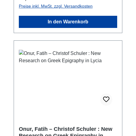
und 45 verschiedene Amphorentypen
Preise inkl. MwSt. zzgl. Versandkosten
dokumentiert. Die Insel und ihre Küsten
weisen hinsichtlich der architektonischen
In den Warenkorb
Strukturen eine Reihe von Funden zwischen
dem 4. Jh. v. Chr. und der frühen
oströmischen Zeit auf, während die bei den
Unterwassersurveys identifizierten
Amphorenfunde einen Zeitraum zwischen
dem 8. Jhdt. v. Chr. und dem 13. Jhdt. n. Chr.
abdecken.
Onur, Fatih – Christof Schuler : New
Research on Greek Epigraphy in