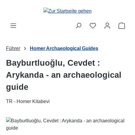
Zum Hauptinhalt springen
Ware
Führer
Homer Archaeological Guides
Bayburtluoğlu, Cevdet :
Arykanda - an archaeological
guide
TR - Homer Kitabevi
Bildergalerie überspringen