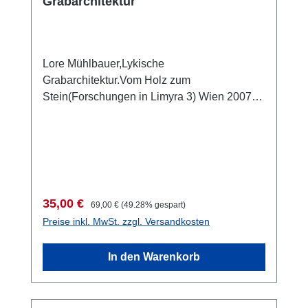
Grabarchitektur
Lore Mühlbauer,Lykische
Grabarchitektur.Vom Holz zum
Stein(Forschungen in Limyra 3) Wien 2007
ISBN 978-3-901232-65-7 218 S., 389 Abb.,
29,7 x 21 cm; kartoniertKurzbeschreibung
Verkaufspreis:
Regulärer Preis:
35,00 €
69,00 €
(49.28% gespart)
Preise inkl. MwSt. zzgl. Versandkosten
In den Warenkorb