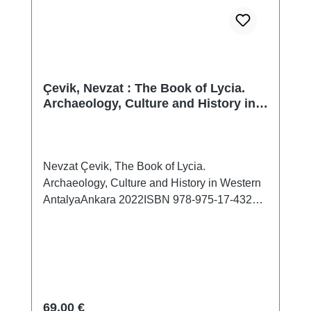
Çevik, Nevzat : The Book of Lycia.
Archaeology, Culture and History in
Western Antalya
Nevzat Çevik, The Book of Lycia.
Archaeology, Culture and History in Western
AntalyaAnkara 2022ISBN 978-975-17-4322-
0XIV + 611 S./pp., zahlr. Farb- und S/W-Abb./
num. colour and b/w-figs., 27,5 x 20,5 cm;
kartoniert/hardcover
Regulärer Preis:
69,00 €