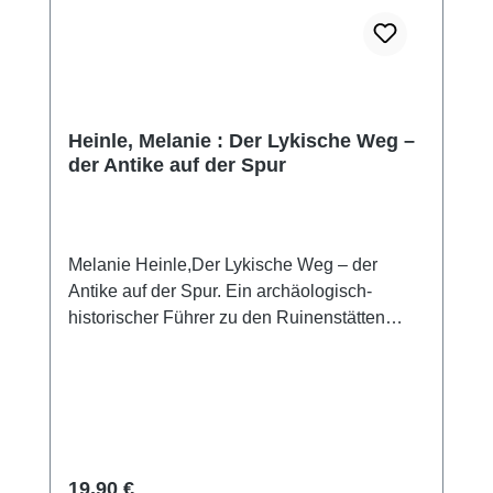
Heinle, Melanie : Der Lykische Weg –
der Antike auf der Spur
Melanie Heinle,Der Lykische Weg – der
Antike auf der Spur. Ein archäologisch-
historischer Führer zu den Ruinenstätten
entlang des Lykischen WegesWien
2014ISBN 978-3-85161-106-9144 S., zahlr.
Farbabb., 22 x 12 cm; Englisch Broschur
Kurzbeschreibung: Dieser handliche
Reiseführer ist ein unentbehrliches Büchlein
für jeden, der auf dem Lykischen Weg
Regulärer Preis:
19,90 €