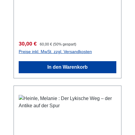
15-9274 S. mit zahlr. Farb- und S/W-Abb., 28
x 21,5 cm; kartoniert
Verkaufspreis:
Regulärer Preis:
30,00 €
60,00 €
(50% gespart)
Preise inkl. MwSt. zzgl. Versandkosten
In den Warenkorb