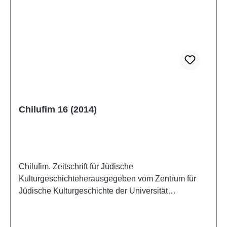
Chilufim 16 (2014)
Chilufim. Zeitschrift für Jüdische
Kulturgeschichteherausgegeben vom Zentrum für
Jüdische Kulturgeschichte der Universität
SalzburgBand 16, 2014ISSN 1817-9223ISBN 978-
3-85161-068-0IV, 197 S., 21 x 14,8 cm; broschiert