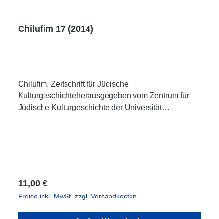
Chilufim 17 (2014)
Chilufim. Zeitschrift für Jüdische
Kulturgeschichteherausgegeben vom Zentrum für
Jüdische Kulturgeschichte der Universität
SalzburgBand 17, 2014ISSN 1817-9223ISBN 978-
3-85161-122-9IV, 209 S., 21 x 14,8 cm; broschiert
Regulärer Preis:
11,00 €
Preise inkl. MwSt. zzgl. Versandkosten