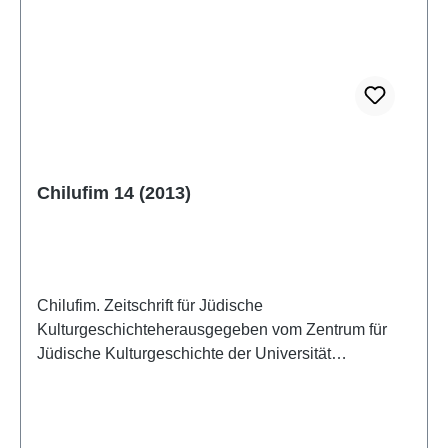
Chilufim 14 (2013)
Chilufim. Zeitschrift für Jüdische
Kulturgeschichteherausgegeben vom Zentrum für
Jüdische Kulturgeschichte der Universität
SalzburgBand 14, 2013ISSN 1817-9223ISBN 978-
3-85161-098-7IV, 165 S., 21 x 14,8 cm; broschiert