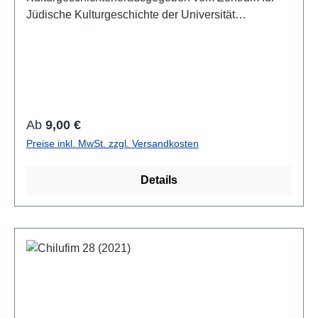
Jüdische Kulturgeschichte der Universität
SalzburgBand 29, 2022 (2023)ISSN 1817-
9223ISBN 978-3-85161-293-6IV + 127 S., 21 x 14,8
cm; broschiertAuch als E-Book erhältlich
Regulärer Preis:
Ab
9,00 €
Preise inkl. MwSt. zzgl. Versandkosten
Details