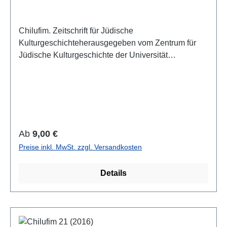
Chilufim. Zeitschrift für Jüdische
Kulturgeschichteherausgegeben vom Zentrum für
Jüdische Kulturgeschichte der Universität
SalzburgBand 20, 2016ISSN 1817-9223ISBN 978-
3-85161-158-8IV, 168 S. mit 1 Farbabb., 21 x 14,8
cm; broschiertAuch als E-Book erhältlich
Regulärer Preis:
Ab
9,00 €
Preise inkl. MwSt. zzgl. Versandkosten
Details