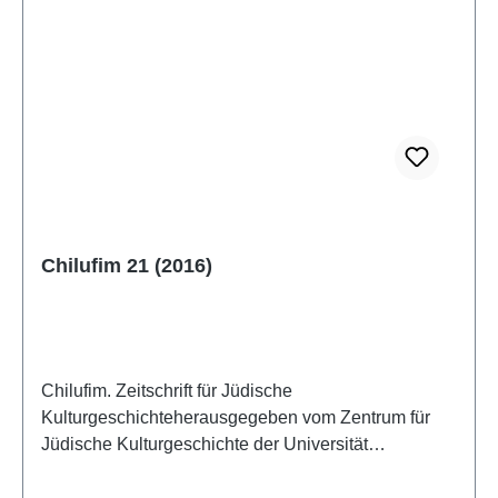
Chilufim 21 (2016)
Chilufim. Zeitschrift für Jüdische
Kulturgeschichteherausgegeben vom Zentrum für
Jüdische Kulturgeschichte der Universität
SalzburgBand 21, 2016 (2017)ISSN 1817-
9223ISBN 978-3-85161-173-1IV + 182 S. mit 1