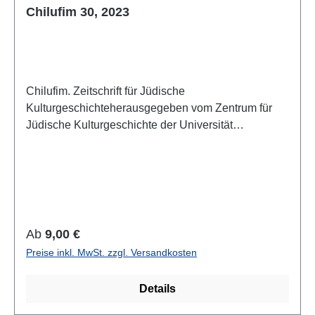
Chilufim 30, 2023
Chilufim. Zeitschrift für Jüdische
Kulturgeschichteherausgegeben vom Zentrum für
Jüdische Kulturgeschichte der Universität
SalzburgBand 30, 2023 (2024)ISSN 1817-
9223ISBN 978-3-85161-308-7IV + 92 S./pp., 21 x
14,8 cm; broschiert/paperbackAuch als E-Book
erhältlich
Regulärer Preis:
Ab
9,00 €
Preise inkl. MwSt. zzgl. Versandkosten
Details