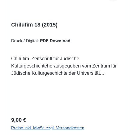
Chilufim 18 (2015)
Druck / Digital:
PDF Download
Chilufim. Zeitschrift für Jüdische
Kulturgeschichteherausgegeben vom Zentrum für
Jüdische Kulturgeschichte der Universität
SalzburgSonderheft "Der Gaza-Krieg 2014 und sein
Widerhall in Europa. Pro-Palästina-Demonstrationen
und Antisemitismus-Debatten"herausgegeben von
Helga EmbacherBand 18, 2015ISSN 1817-
9223ISBN 978-3-85161-137-3IV, 270 S. mit 8
Farbabb.
Regulärer Preis:
9,00 €
Preise inkl. MwSt. zzgl. Versandkosten