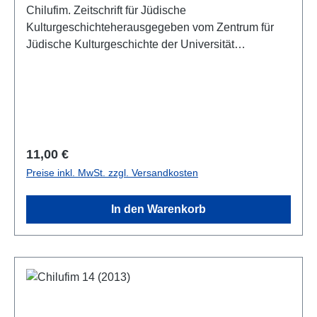
Chilufim. Zeitschrift für Jüdische
Kulturgeschichteherausgegeben vom Zentrum für
Jüdische Kulturgeschichte der Universität
SalzburgSonderheft "Übersetzung und Jüdische
Kulturgeschichte"herausgegeben von Armin
EidherrBand 15, 2013ISSN 1817-9223ISBN 978-3-
85161-112-0IV, 231 S., 21 x 14,8 cm; broschiert
Regulärer Preis:
11,00 €
Preise inkl. MwSt. zzgl. Versandkosten
In den Warenkorb