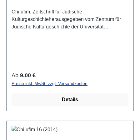
Chilufim. Zeitschrift für Jüdische
Kulturgeschichteherausgegeben vom Zentrum für
Jüdische Kulturgeschichte der Universität
SalzburgBand 19, 2015ISSN 1817-9223ISBN 978-
3-85161-140-3IV, 186 S. mit 8 Farbabb., 21 x 14,8
cm; broschiertAuch als E-Book erhältlich
Regulärer Preis:
Ab
9,00 €
Preise inkl. MwSt. zzgl. Versandkosten
Details