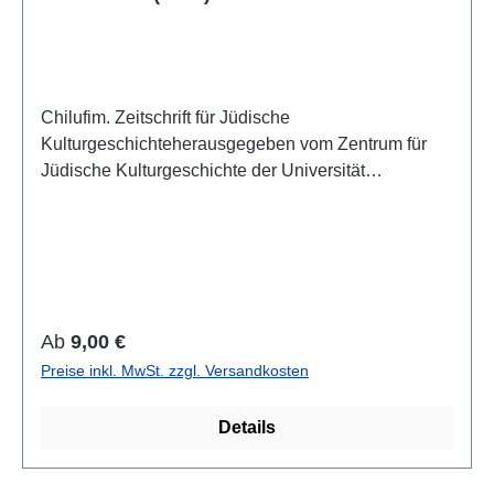
Chilufim. Zeitschrift für Jüdische
Kulturgeschichteherausgegeben vom Zentrum für
Jüdische Kulturgeschichte der Universität
SalzburgBand 27, 2020 (2021)ISSN 1817-
9223ISBN 978-3-85161-241-7IV + 129 S., 21 x 14,8
cm; broschiertAuch als E-Book erhältlich
Regulärer Preis:
Ab
9,00 €
Preise inkl. MwSt. zzgl. Versandkosten
Details