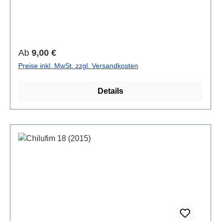
Farbabb., 21 x 14,8 cm; broschiertAuch als E-Book
erhältlich
Regulärer Preis:
Ab
9,00 €
Preise inkl. MwSt. zzgl. Versandkosten
Details