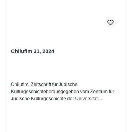
Chilufim 31, 2024
Chilufim. Zeitschrift für Jüdische
Kulturgeschichteherausgegeben vom Zentrum für
Jüdische Kulturgeschichte der Universität
SalzburgBand 31, 2024 (2025)ISSN 1817-
9223ISBN 978-3-85161-321-6IV + 118 S./pp., 21 x
14,8 cm; broschiert/paperbackAuch als E-Book
erhältlich