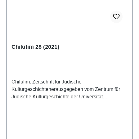
Chilufim 28 (2021)
Chilufim. Zeitschrift für Jüdische
Kulturgeschichteherausgegeben vom Zentrum für
Jüdische Kulturgeschichte der Universität
SalzburgBand 28, 2021 (2022)ISSN 1817-
9223ISBN 978-3-85161-273-8IV + 124 S., 21 x 14,8
cm; broschiertAuch als E-Book erhältlich