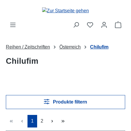
Zum Hauptinhalt springen
Ware
Reihen / Zeitschriften
Österreich
Chilufim
Chilufim
Produkte filtern
Seite
Seite
1
2