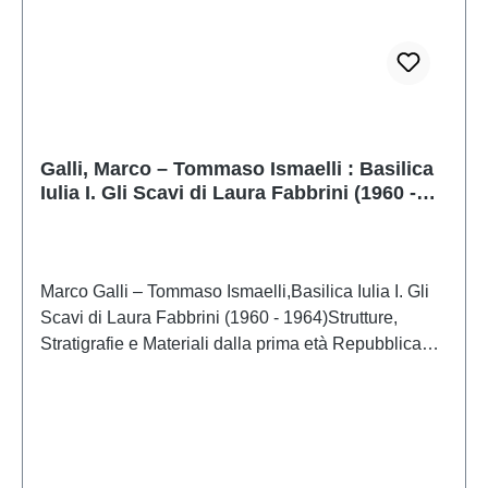
Galli, Marco – Tommaso Ismaelli : Basilica
Iulia I. Gli Scavi di Laura Fabbrini (1960 -
1964)
Marco Galli – Tommaso Ismaelli,Basilica Iulia I. Gli
Scavi di Laura Fabbrini (1960 - 1964)Strutture,
Stratigrafie e Materiali dalla prima età Repubblicana
alla Costruzione AugusteaIstanbul 2022ISBN 978-
625-8056-42-6 XVIII + 563 S./pp., zahlr. Farb- und
S/W-Abb./num. colour and b/w-figs., 33 x 24 cm;
kartoniert/hardcover Texts in Italian with detailed
English summaries / Testo italiano con ampi