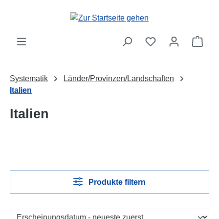
Zum Hauptinhalt springen
Ware
Systematik
Länder/Provinzen/Landschaften
Italien
Italien
Produkte filtern