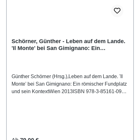
Schörner, Günther - Leben auf dem Lande.
'Il Monte' bei San Gimignano: Ein
römischer Fundplatz und sein Kontext
Günther Schörner (Hrsg.),Leben auf dem Lande. 'Il
Monte' bei San Gimignano: Ein römischer Fundplatz
und sein KontextWien 2013ISBN 978-3-85161-092-
5391 S., zahlr. Farb- und S/W-Abb., 29,7 x 21 cm;
kartoniert
Regulärer Preis:
Ab
79,00 €