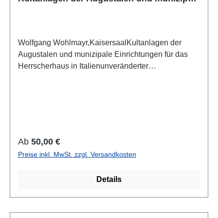
Einrichtungen für das Herrscherhaus in
Italien
Wolfgang Wohlmayr,KaisersaalKultanlagen der
Augustalen und munizipale Einrichtungen für das
Herrscherhaus in Italienunveränderter
NachdruckWien 2012ISBN 978-3-85161-056-7260
S., 138 S/W-Abb., 29,7 x 21 cm, broschiert
Regulärer Preis:
Ab
50,00 €
Preise inkl. MwSt. zzgl. Versandkosten
Details