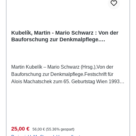
Zusammenhang von Form, Funktion, Konstruktion
und Symbolik betrachtet.
Kubelík, Martin - Mario Schwarz : Von der
Bauforschung zur Denkmalpflege.
Festschrift für Alois Machatschek zum 65.
Geburtstag
Martin Kubelík – Mario Schwarz (Hrsg.),Von der
Bauforschung zur Denkmalpflege.Festschrift für
Alois Machatschek zum 65. Geburtstag Wien 1993
ISBN 978-3-901232-03-9 292 S., zahlr. S/W- Abb.,
29,7 x 21 cm; kartoniert
Verkaufspreis:
Regulärer Preis:
25,00 €
56,00 €
(55.36% gespart)