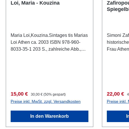
Loi, Maria - Kouzina
Zafiropo
Spiegelb
Maria Loi,Kouzina.Sintages tis Marias
Simoni Zaf
Loi Athen ca. 2003 ISBN 978-960-
historische
8033-35-1 203 S., zahlreiche Abb.,
Frau Athe
Schutzumschlag, 25 x 23 cm,
20-1 162 S.
kartoniert Text: griechisch
Schutzumsc
kartoniert
Verkaufspreis:
Regulärer Preis:
Verkaufsp
R
15,00 €
22,00 €
30,00 €
(50% gespart)
4
Preise inkl. MwSt. zzgl. Versandkosten
Preise inkl.
In den Warenkorb
I