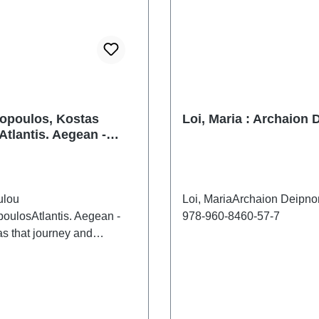
opoulos, Kostas
Loi, Maria : Archaion
Atlantis. Aegean -
Seas that journey and
ulou
Loi, MariaArchaion Deipn
oulosAtlantis. Aegean -
978-960-8460-57-7
as that journey and
 - English160 pp., fully
 26,5 x 27,5 cm, Hardcover