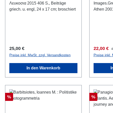
Λευκοσια 2015 406 S., Beiträge
Images.Gr
griech. u. engl, 24 x 17 cm; broschiert
Athen 200
162 S., zah
Schutzumsc
kartoniert
Regulärer Preis:
Verkaufsp
R
25,00 €
22,00 €
4
Preise inkl. MwSt. zzgl. Versandkosten
Preise inkl.
In den Warenkorb
I
Rabatt
Rabatt
%
%