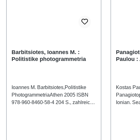
Barbitsiotes, Ioannes M. :
Panagiot
Politistike photogrammetria
Paulou : 
Ionian. 
dream
Ioannes M. Barbitsiotes,Politistike
Kostas Pa
PhotogrammetriaAthen 2005 ISBN
Panagiotop
978-960-8460-58-4 204 S., zahlreiche
Ionian. Se
Abb., Schutzumschlag, 25 x 17,5 cm,
dreamGreek
kartoniert Text: Griechisch
couloured,