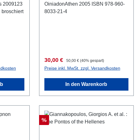
s 2009123
OiniadonAthen 2005 ISBN 978-960-
 broschiert
8033-21-4
Verkaufspreis:
Regulärer Preis:
30,00 €
50,00 €
(40% gespart)
ndkosten
Preise inkl. MwSt. zzgl. Versandkosten
rb
In den Warenkorb
Rabatt
%