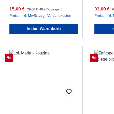
Verkaufspreis:
Regulärer Preis:
Verkaufsp
R
15,00 €
33,00 €
29,00 €
(48.28% gespart)
6
Preise inkl. MwSt. zzgl. Versandkosten
Preise inkl.
In den Warenkorb
I
Rabatt
Rabatt
%
%