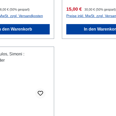
reis:
egulärer Preis:
Verkaufspreis:
Regulärer Preis:
15,00 €
6,00 €
(50% gespart)
30,00 €
(50% gespart)
 MwSt. zzgl. Versandkosten
Preise inkl. MwSt. zzgl. Versa
n den Warenkorb
In den Warenko