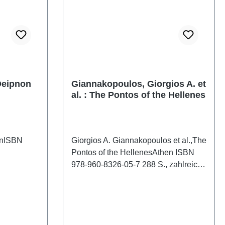
 Deipnon
Giannakopoulos, Giorgios A. et
al. : The Pontos of the Hellenes
onISBN
Giorgios A. Giannakopoulos et al.,The
Pontos of the HellenesAthen ISBN
978-960-8326-05-7 288 S., zahlreiche
Abb., 29 x 28 cm, kartoniert Text:
Griechisch/Englisch