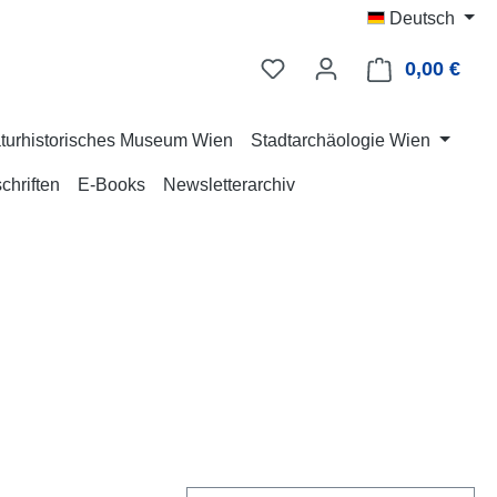
Deutsch
0,00 €
Ware
turhistorisches Museum Wien
Stadtarchäologie Wien
chriften
E-Books
Newsletterarchiv