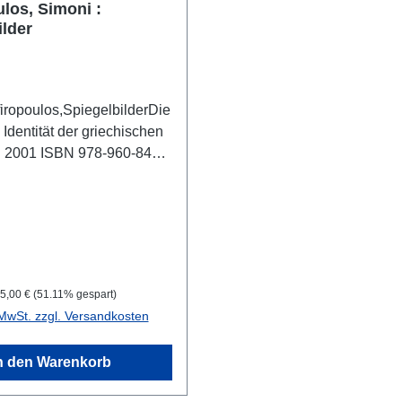
ulos, Simoni :
ilder
iropoulos,SpiegelbilderDie
 Identität der griechischen
n 2001 ISBN 978-960-8460-
, zahlr. S/W-Fotografien.,
hlag, 27,5 x 26 cm,
 Beschreibung
reis:
egulärer Preis:
5,00 €
(51.11% gespart)
 MwSt. zzgl. Versandkosten
n den Warenkorb