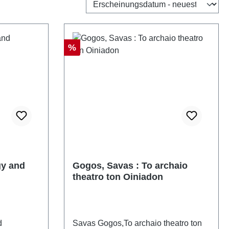
Rabatt
%
gy and
Gogos, Savas : To archaio
theatro ton Oiniadon
d
Savas Gogos,To archaio theatro ton