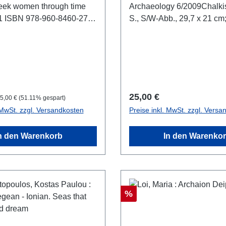
eek women through time
Archaeology 6/2009Chalki
1 ISBN 978-960-8460-27-0
S., S/W-Abb., 29,7 x 21 cm;
lr. S/W-Fotografien.,
hlag, 27,5 x 26 cm,
 Beschreibung
reis:
egulärer Preis:
Regulärer Preis:
25,00 €
5,00 €
(51.11% gespart)
 MwSt. zzgl. Versandkosten
Preise inkl. MwSt. zzgl. Versa
n den Warenkorb
In den Warenko
Rabatt
%