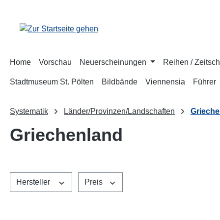
m Hauptinhalt springen
Zur Suche springen
Zur Hauptnavigation springen
Home
Vorschau
Neuerscheinungen
Reihen / Zeitsch
Stadtmuseum St. Pölten
Bildbände
Viennensia
Führer
Systematik
Länder/Provinzen/Landschaften
Grieche
Griechenland
Hersteller
Preis