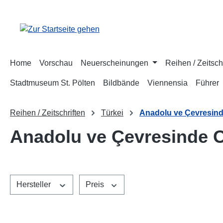
m Hauptinhalt springen
Zur Suche springen
Zur Hauptnavigation springen
Home
Vorschau
Neuerscheinungen
Reihen / Zeitsch
Stadtmuseum St. Pölten
Bildbände
Viennensia
Führer
Reihen / Zeitschriften
Türkei
Anadolu ve Çevresind
Anadolu ve Çevresinde 
Hersteller
Preis