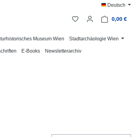
Deutsch
0,00 €
Ware
turhistorisches Museum Wien
Stadtarchäologie Wien
chriften
E-Books
Newsletterarchiv