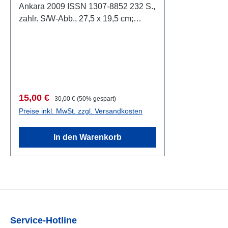
Ankara 2009 ISSN 1307-8852 232 S.,
zahlr. S/W-Abb., 27,5 x 19,5 cm;
broschiert Beiträge in Türkisch,
Englisch und Deutsch
Verkaufspreis:
Regulärer Preis:
15,00 €
30,00 €
(50% gespart)
Preise inkl. MwSt. zzgl. Versandkosten
In den Warenkorb
Service-Hotline