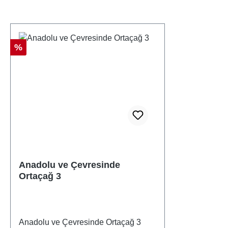
Rabatt
%
Anadolu ve Çevresinde
Ortaçağ 3
Anadolu ve Çevresinde Ortaçağ 3