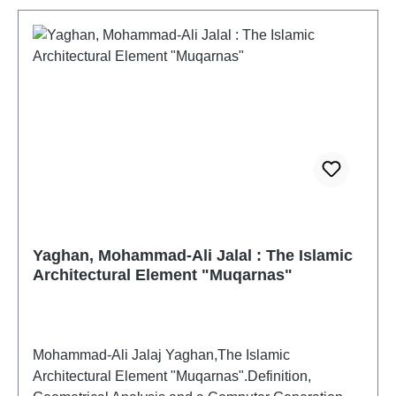
Privatbriefe und Texte alltäglichen Inhalts. Diese
Zeugnisse liefern uns aus erster Hand unschätzbare
Informationen über die ersten Jahrhunderte der
islamischen Periode und tragen u. a. wesentlich zur
Kenntnis der soziopolitischen, ökonomischen und
administrativen Geschichte, der Wissenschaft und
Alltagskultur bei. Zudem dienen sie uns als Quelle
für die frühen, auf diversen Ebenen stattfindenden
Beziehungen zwischen Muslimen und Christen,
wofür die vorliegenden Dokumente als Beispiele
dienen.
Yaghan, Mohammad-Ali Jalal : The Islamic
Architectural Element "Muqarnas"
Mohammad-Ali Jalaj Yaghan,The Islamic
Architectural Element "Muqarnas".Definition,