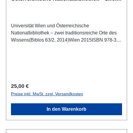
traditionsreiche Orte des Wissens
Universität Wien und Österreichische
Nationalbibliothek – zwei traditionsreiche Orte des
Wissens(Biblos 63/2, 2014)Wien 2015ISBN 978-3-
85161-123-6136 S., zahlr. S/W-Abb., 24 x 16 cm;
broschiert
Regulärer Preis:
25,00 €
Preise inkl. MwSt. zzgl. Versandkosten
In den Warenkorb