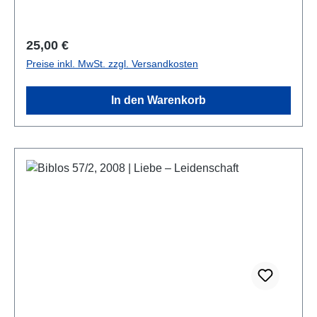
anmutenden Erscheinungsbild in diesem Band
vorgestellt werden, als Bericht eines
Forschungsprojektes zur Aufarbeitung der Sinica-
Regulärer Preis:
25,00 €
Drucke.
Preise inkl. MwSt. zzgl. Versandkosten
In den Warenkorb