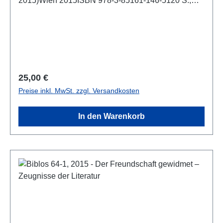
2015)Wien 2015ISBN 978-3-85161-146-5120 S.,
zahlr. S/W-Abb., 24 x 16 cm; broschiert
Regulärer Preis:
25,00 €
Preise inkl. MwSt. zzgl. Versandkosten
In den Warenkorb