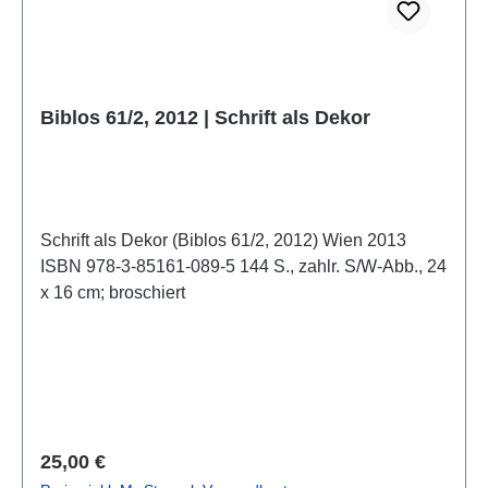
Übergang der Hofbibliothek in die Nationalbibliothek
anhand von Schriftstücken anschaulich
dokumentiert.
Biblos 61/2, 2012 | Schrift als Dekor
Schrift als Dekor (Biblos 61/2, 2012) Wien 2013
ISBN 978-3-85161-089-5 144 S., zahlr. S/W-Abb., 24
x 16 cm; broschiert
Regulärer Preis:
25,00 €