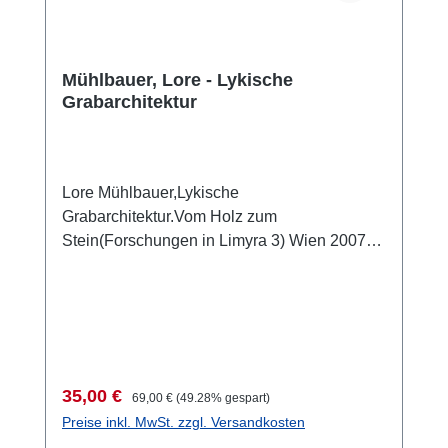
Mühlbauer, Lore - Lykische
Grabarchitektur
Lore Mühlbauer,Lykische
Grabarchitektur.Vom Holz zum
Stein(Forschungen in Limyra 3) Wien 2007
ISBN 978-3-901232-65-7 218 S., 389 Abb.,
29,7 x 21 cm; kartoniertKurzbeschreibung
Verkaufspreis:
Regulärer Preis:
35,00 €
69,00 €
(49.28% gespart)
Preise inkl. MwSt. zzgl. Versandkosten