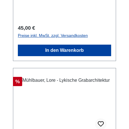
15 cm; broschiert/softcover
Regulärer Preis:
45,00 €
Preise inkl. MwSt. zzgl. Versandkosten
In den Warenkorb
Rabatt
%