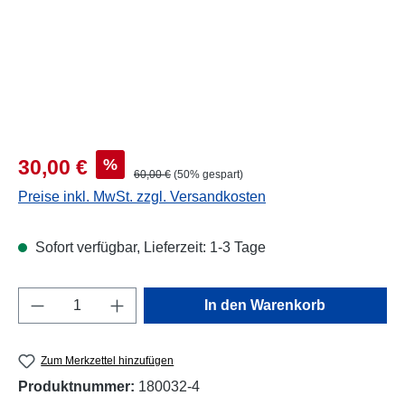
Verkaufspreis:
%
30,00 €
Regulärer Preis:
60,00 €
(50% gespart)
Preise inkl. MwSt. zzgl. Versandkosten
Sofort verfügbar, Lieferzeit: 1-3 Tage
Produkt Anzahl: Gib den gewünschten Wert e
In den Warenkorb
Zum Merkzettel hinzufügen
Produktnummer:
180032-4