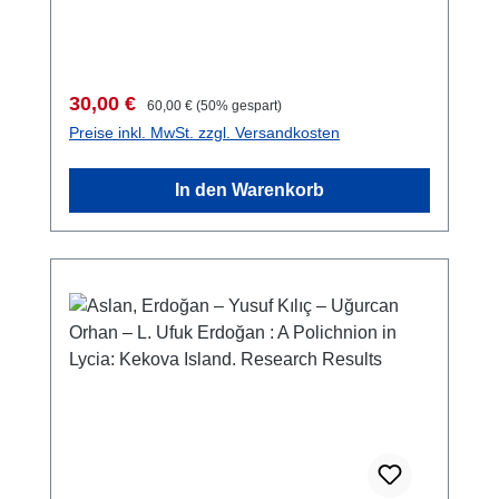
Verkaufspreis:
Regulärer Preis:
30,00 €
60,00 €
(50% gespart)
Preise inkl. MwSt. zzgl. Versandkosten
In den Warenkorb