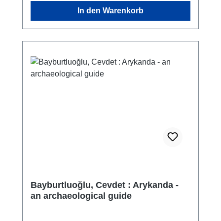
dem Bezirk Kaş, 1 km vom Festland entfernt.
In den Warenkorb
Die Insel liegt an der alten
Mittelmeerhandelsroute und ist etwa 7 km
lang und 1,6 km breit. Auf der Insel Kekova
hat es in jüngster Zeit keine Besiedlung
gegeben. Da die Region sowohl eine
archäologische Stätte als auch ein
besonderes Umweltschutzgebiet ist, sind die
alten Siedlungen auf der Insel gut erhalten.
Obwohl sie heute vor menschlicher
Zerstörung geschützt ist, sind die
zerstörerischen Auswirkungen der Erdbeben,
von denen die Region in der Antike betroffen
war, vor allem in den Küstengebieten der
Insel zu beobachten. Infolgedessen stehen
die Hafenbereiche und Küstenstrukturen der
Bayburtluoğlu, Cevdet : Arykanda -
antiken Küstensiedlungen in der Region
an archaeological guide
Kekova heute etwa zwei Meter unter Wasser.
Auf der Insel, die bisher noch nicht zur Gänze