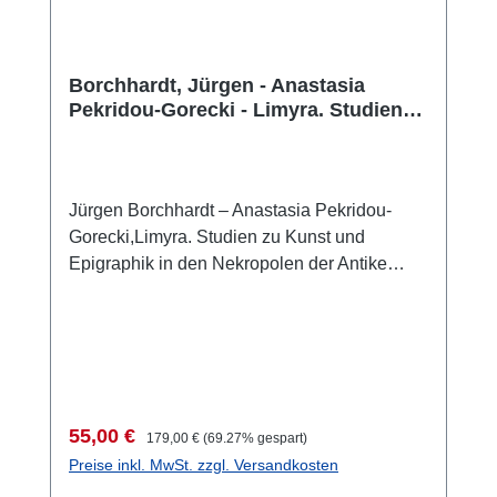
Borchhardt, Jürgen - Anastasia
Pekridou-Gorecki - Limyra. Studien
zu Kunst und Epigraphik in den
Nekropolen der Antike
Jürgen Borchhardt – Anastasia Pekridou-
Gorecki,Limyra. Studien zu Kunst und
Epigraphik in den Nekropolen der Antike
(Forschungen in Limyra 5)Wien 2012 ISBN
978-3-85161-062-8465 S., 100 S/W-Taf.,
zahlr. S/W-Abb., 8 Faltpläne in Kartenmappe,
29,7 x 21 cm; kartoniert
Verkaufspreis:
Regulärer Preis:
55,00 €
179,00 €
(69.27% gespart)
Preise inkl. MwSt. zzgl. Versandkosten