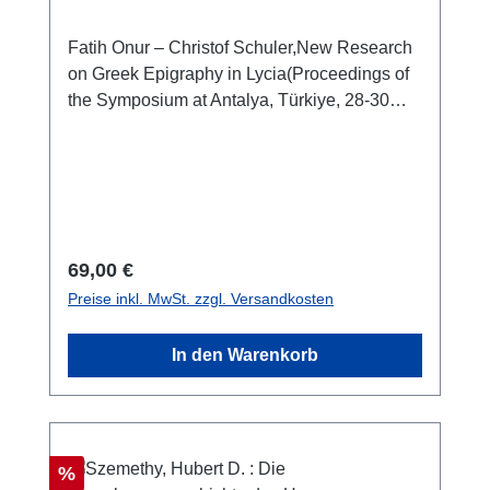
Fatih Onur – Christof Schuler,New Research
on Greek Epigraphy in Lycia(Proceedings of
the Symposium at Antalya, Türkiye, 28-30
March 2022) Istanbul 2024 ISBN 978-625-
98302-1-6XXII + 314 S./pp., zahlr. Farb- und
SW-Abb./num. colour and b/w-figs., 28 x 21,5
cm; kartoniert/hardcover
Regulärer Preis:
69,00 €
Preise inkl. MwSt. zzgl. Versandkosten
In den Warenkorb
Rabatt
%