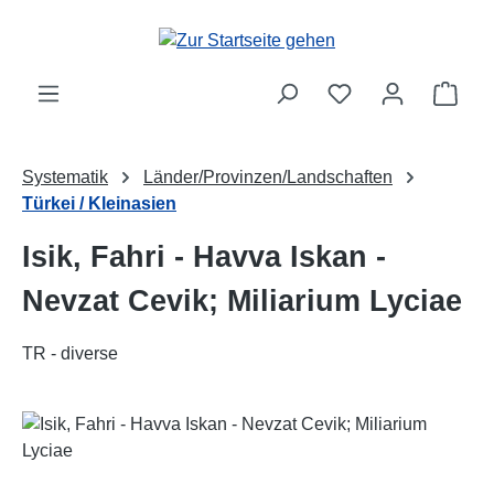
Zum Hauptinhalt springen
Ware
Systematik
Länder/Provinzen/Landschaften
Türkei / Kleinasien
Isik, Fahri - Havva Iskan -
Nevzat Cevik; Miliarium Lyciae
TR - diverse
Bildergalerie überspringen