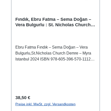
erfolgt sind, schließt vorliegender Band nun
die Studien zum Kenotaph des Gaius Caesar
in Limyra ab.
Fındık, Ebru Fatma – Sema Doğan –
Vera Bulgurlu : St. Nicholas Church
Demre – Myra
Ebru Fatma Fındık – Sema Doğan – Vera
Bulgurlu,St.Nicholas Church Demre – Myra
Istanbul 2024 ISBN 978-605-396-570-1112
S./pp., zahlr Farbabb./num. colour figs., 23,5 x
16,5 cm; broschiert/softcover
Regulärer Preis:
38,50 €
Preise inkl. MwSt. zzgl. Versandkosten