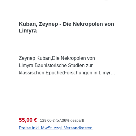
Kuban, Zeynep - Die Nekropolen von
Limyra
Zeynep Kuban,Die Nekropolen von
Limyra.Bauhistorische Studien zur
klassischen Epoche(Forschungen in Limyra
4)Wien 2012 ISBN 978-3-85161-049-9419 S.,
zahlr. S/W-Abb., 9 Faltpläne in
Kartenmappe, 29,7 x 21 cm; kartoniert
Verkaufspreis:
Regulärer Preis:
55,00 €
129,00 €
(57.36% gespart)
Preise inkl. MwSt. zzgl. Versandkosten