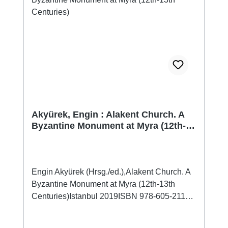
Akyürek, Engin : Alakent Church. A
Byzantine Monument at Myra (12th-
13th Centuries)
Engin Akyürek (Hrsg./ed.),Alakent Church. A
Byzantine Monument at Myra (12th-13th
Centuries)Istanbul 2019ISBN 978-605-2116-
15-9274 S. mit zahlr. Farb- und S/W-Abb., 28
x 21,5 cm; kartoniert