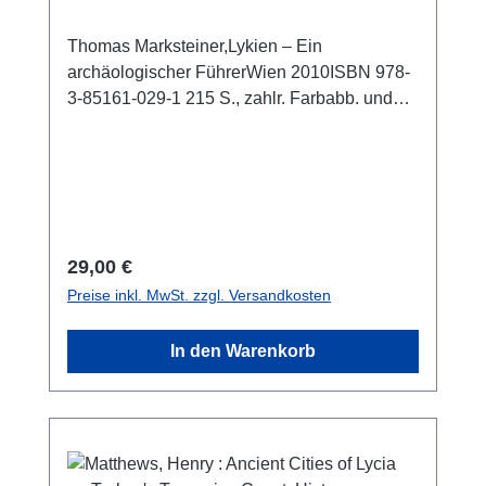
Thomas Marksteiner,Lykien – Ein
archäologischer FührerWien 2010ISBN 978-
3-85161-029-1 215 S., zahlr. Farbabb. und
Pläne, 21,5 x 14 cm; kartoniert
Regulärer Preis:
29,00 €
Preise inkl. MwSt. zzgl. Versandkosten
In den Warenkorb