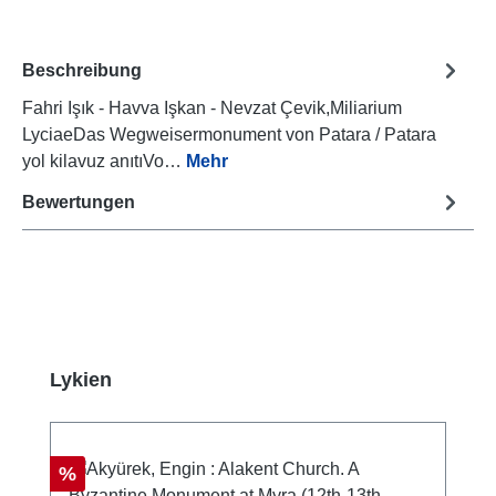
Beschreibung
Fahri Işık - Havva Işkan - Nevzat Çevik,Miliarium
LyciaeDas Wegweisermonument von Patara / Patara
yol kilavuz anıtıVo…
Mehr
Bewertungen
Produktgalerie überspringen
Lykien
Rabatt
%