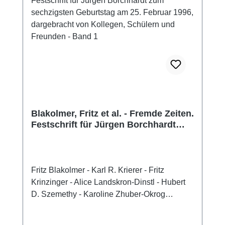
abdecken.
Blakolmer, Fritz et al. - Fremde Zeiten.
Festschrift für Jürgen Borchhardt
zum sechzigsten Geburtstag am 25.
Februar 1996, dargebracht von
Kollegen, Schülern und Freunden -
Band 1
Fritz Blakolmer - Karl R. Krierer - Fritz
Krinzinger - Alice Landskron-Dinstl - Hubert
D. Szemethy - Karoline Zhuber-Okrog
(Hrsg.),Fremde Zeiten. Festschrift für Jürgen
Borchhardt zum sechzigsten Geburtstag am