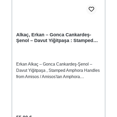
geltenden Antikengesetz 2.4 Die Teilnehmer
der zweiten Expedition 2.4.1 Die
Wissenschafter, deren Mitarbeiter und die
letzten Vorbereitungen 2.4.2 Der Schiffsstab
2.4.3 Das Schiff 2.5 Die Anreise und
Alkaç, Erkan – Gonca Cankardeş-
Errichtung des Expeditionslagers 2.6
Şenol – Davut Yiğitpaşa : Stamped
Wissenschaftliche Arbeiten und die
Amphora Handles from Amisos /
Erforschung von Trysa 2.7 Die Anlage der
Amisos'tan Amphora Mühürleri
Straße 2.8 Die Vorarbeiten für den Transport
2.9 Der Transport der Steine 2.10
Erkan Alkaç – Gonca Cankardeş-Şenol –
Diplomatisches Vorspiel zur Fundteilung
Davut Yiğitpaşa , Stamped Amphora Handles
2.10.1 Die erste Reise nach Adalia 2.10.2 Die
from Amisos / Amisos'tan Amphora
zweite Reise nach Adalia 2.10.3 Die Reise
MühürleriIstanbul 2024ISBN 978-625-8056-
nach Rhodos 2.10.4 Die Reise nach Smyrna
98-3 112 S./pp., zahlr. Farbabb./num. colour
und Konstantinopel 2.11 Der Abschluß der
figs., 27 x 18,5 cm, broschiert / softcover
Transportarbeiten 2.12 Die diplomatischen
Bemühungen in Wien 2.13 Die Fundteilung
2.13.1 Otto Benndorfs Überlegungen zur