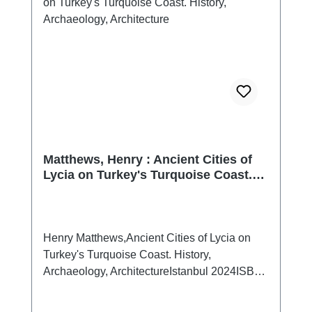
Matthews, Henry : Ancient Cities of
Lycia on Turkey's Turquoise Coast.
History, Archaeology, Architecture
Henry Matthews,Ancient Cities of Lycia on
Turkey's Turquoise Coast. History,
Archaeology, ArchitectureIstanbul 2024ISBN
978-625-8056-84-6280 S./pp., zahlr. Farb-
und S/W-Abb./num. colour and b/w-figs., 23 x