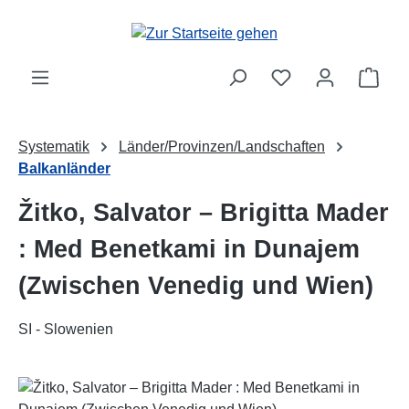
Zum Hauptinhalt springen
Ware
Systematik
Länder/Provinzen/Landschaften
Balkanländer
Žitko, Salvator – Brigitta Mader
: Med Benetkami in Dunajem
(Zwischen Venedig und Wien)
SI - Slowenien
Bildergalerie überspringen