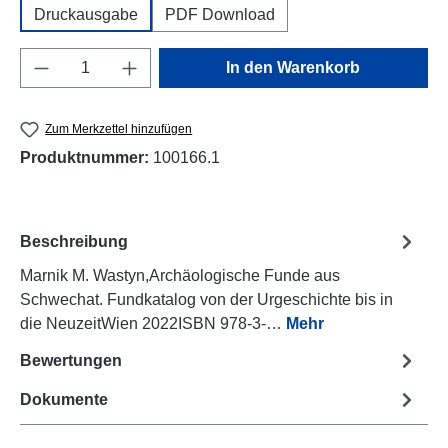
Druckausgabe
PDF Download
Produkt Anzahl: Gib den gewünschten Wert e
In den Warenkorb
Zum Merkzettel hinzufügen
Produktnummer:
100166.1
Beschreibung
Marnik M. Wastyn,Archäologische Funde aus
Schwechat. Fundkatalog von der Urgeschichte bis in
die NeuzeitWien 2022ISBN 978-3-…
Mehr
Bewertungen
Dokumente