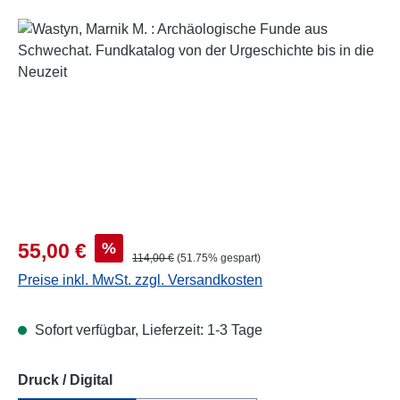
Bildergalerie überspringen
Verkaufspreis:
%
55,00 €
Regulärer Preis:
114,00 €
(51.75% gespart)
Preise inkl. MwSt. zzgl. Versandkosten
Sofort verfügbar, Lieferzeit: 1-3 Tage
auswählen
Druck / Digital