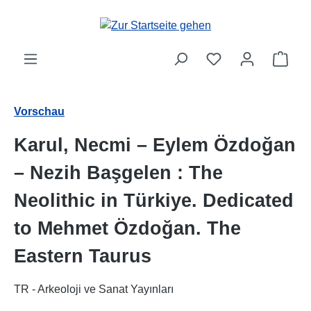
Zum Hauptinhalt springen
Ware
Vorschau
Karul, Necmi – Eylem Özdoğan
– Nezih Başgelen : The
Neolithic in Türkiye. Dedicated
to Mehmet Özdoğan. The
Eastern Taurus
TR - Arkeoloji ve Sanat Yayınları