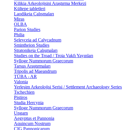
Kilikia Arkeolojisini Araştırma Merkezi
Kültepe tabletleri
Laodikeia Çalışmaları
Miras
OLBA
Parion Studies
Philia
Selevceia ad Calycadnum
Smintheion Studies
Stratonikeia Çalışmaları
Studies on the Troad / Troia Vakfı Yayınları
Sylloge Nummorum Graecorum
Tarsus Araştırmaları
Tripolis ad Maeandrum
TÜBA - AR
Valonia
Yerleşim Arkeolojisi Serisi / Settlement Archaeology Series
Tschechien
Pistiros
Studia Hercynia
Sylloge Nummorum Graecorum
Ungarn
Aegyptus et Pannonia
Aquincum Nostrum
CIG Pannonicarum