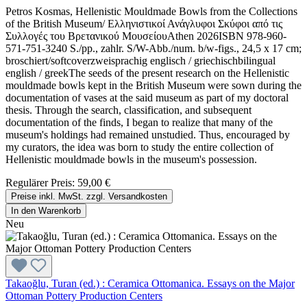
Petros Kosmas, Hellenistic Mouldmade Bowls from the Collections
of the British Museum/ Ελληνιστικοί Ανάγλυφοι Σκύφοι από τις
Συλλογές του Βρετανικού ΜουσείουAthen 2026ISBN 978-960-
571-751-3240 S./pp., zahlr. S/W-Abb./num. b/w-figs., 24,5 x 17 cm;
broschiert/softcoverzweisprachig englisch / griechischbilingual
english / greekThe seeds of the present research on the Hellenistic
mouldmade bowls kept in the British Museum were sown during the
documentation of vases at the said museum as part of my doctoral
thesis. Through the search, classification, and subsequent
documentation of the finds, I began to realize that many of the
museum's holdings had remained unstudied. Thus, encouraged by
my curators, the idea was born to study the entire collection of
Hellenistic mouldmade bowls in the museum's possession.
Regulärer Preis:
59,00 €
Preise inkl. MwSt. zzgl. Versandkosten
In den Warenkorb
Neu
Takaoğlu, Turan (ed.) : Ceramica Ottomanica. Essays on the Major
Ottoman Pottery Production Centers