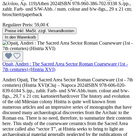
Δελτίου, Αρ. 119)Athen 2024ISBN 978-960-386-702-9338 S./pp.,
zahlr. Farb- und S/W-Abb. / num. colour and b/w-figs., 29 x 21 cm;
broschiert/paperback
Regulärer Preis:
59,00 €
Preise inkl. MwSt. zzgl. Versandkosten
In den Warenkorb
Opaiț, Andrei : The Sacred Area Sector Roman Coarseware (1st -
7th centuries) (Histria XVI)
Andrei Opaiț, The Sacred Area Sector Roman Coarseware (1st - 7th
centuries) (Histria XVI)Cluj – Napoca 2024ISBN 978-606-020-
839-6184 S./pp., zahlr. Farb- und S/W-Abb./num. colour and b/w-
figs., 29,7 x 21 cm; kartoniert/hardcover The history and evolution
of the old Milesian colony Histria is quite well known from
numerous articles and an impressive series of monographs that have
discussed many archaeological discoveries from the Archaic to the
Roman era. There is no need, therefore, to summarize their contents
here. This study of the coarseware ceramics from the Sacred Area
sector called also “sector T”, at Histria seeks to bring to light an
archaeological material generally neglected by the publications of