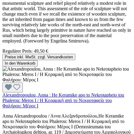
monumental sculpture and relief played relatively a modest role in
that artistic world. This assessment of the role of sculpture will not
change much even if we recall the existence of wooden sculpture,
the art inherited from pagan times and known to us from the few
surviving relatively late works of the north-east and north-west of
Rus, which being largely primitive in nature have reached us only in
small numbers due to the poor preservation of the material
employed. (Foreword by Engelina Smirnova).
Regulärer Preis:
49,50 €
Preise inkl. MwSt. zzgl. Versandkosten
In den Warenkorb
Alexandropoulou, Anna : He Keramike apo to Nekrotapheio tou
Phalerou: Meros I / H Kεραμική από το Nεκροταφείο του
Φαλήρου: Μέρος Ι
Anna Alexandropoulou / Aννα Αλεξανδροπούλου,He Keramike
apo to Nekrotapheio tou Phalerou: Meros I / H Kεραμική από το
Nεκροταφείο του Φαλήρου: Μέρος Ι (Demosieumata tou
Archaiologikou deltiou, ar. 119 / Δημοσιεύματα του Αρχαιολογικού