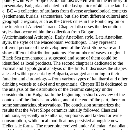
pottery with West Slope decoration discovered within the territory of
present-day Bulgaria and dated in the last quarter of 4th – the late 1st
c. BC – a collection of artifacts from diverse archaeological contexts
(settlements, burials, sanctuaries), but also from different cultural and
geographic regions, such as the Greek cities in the Pontic region or
the interior of Ancient Thrace. Chapter I discusses the decoration
styles that occur within the collection from Bulgaria
(Attic/imitational Attic style, Early Anatolian style, Late Anatolian
style, the style of the Macedonian workshops). They represent
different periods of the development of the West Slope ware and
show different distribution patterns. For number of vases a regional
Black Sea provenance is suggested and some of them could be
identified as local products. The second chapter is dedicated to the
Formal and Typological analysis of the finds. It discusses the shapes
attested within present-day Bulgaria, arranged according to their
function and chronology – from various types of kantharoi and other
drinking vessels to askoi and unguentaria. Chapter ІІІ is dedicated to
the analysis of the distribution of the ceramic category under
consideration in Bulgaria. In the beginning, a short overview of the
contexts of the finds is provided, and at the end of the part, there are
some summarizing observations. The conclusion summarizes the
results that the West Slope ceramics initially followed Classical
traditions, especially in kantharoi, amphorae, and kraters for wine
consumption, while local modifications persisted alongside new
Hellenistic forms. The repertoire evolved under Athenian, Anatolian,