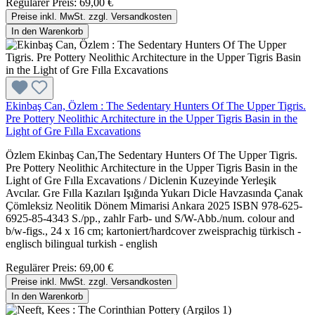
Regulärer Preis:
69,00 €
Preise inkl. MwSt. zzgl. Versandkosten
In den Warenkorb
Ekinbaş Can, Özlem : The Sedentary Hunters Of The Upper Tigris.
Pre Pottery Neolithic Architecture in the Upper Tigris Basin in the
Light of Gre Fılla Excavations
Özlem Ekinbaş Can,The Sedentary Hunters Of The Upper Tigris.
Pre Pottery Neolithic Architecture in the Upper Tigris Basin in the
Light of Gre Fılla Excavations / Diclenin Kuzeyinde Yerleşik
Avcılar. Gre Fılla Kazıları Işığında Yukarı Dicle Havzasında Çanak
Çömleksiz Neolitik Dönem Mimarisi Ankara 2025 ISBN 978-625-
6925-85-4343 S./pp., zahlr Farb- und S/W-Abb./num. colour and
b/w-figs., 24 x 16 cm; kartoniert/hardcover zweisprachig türkisch -
englisch bilingual turkish - english
Regulärer Preis:
69,00 €
Preise inkl. MwSt. zzgl. Versandkosten
In den Warenkorb