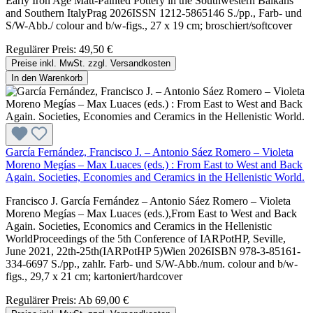
Early Iron Age Matt-Painted Pottery in the Southwestern Balkans
and Southern ItalyPrag 2026ISSN 1212-5865146 S./pp., Farb- und
S/W-Abb./ colour and b/w-figs., 27 x 19 cm; broschiert/softcover
Regulärer Preis:
49,50 €
Preise inkl. MwSt. zzgl. Versandkosten
In den Warenkorb
García Fernández, Francisco J. – Antonio Sáez Romero – Violeta
Moreno Megías – Max Luaces (eds.) : From East to West and Back
Again. Societies, Economies and Ceramics in the Hellenistic World.
Francisco J. García Fernández – Antonio Sáez Romero – Violeta
Moreno Megías – Max Luaces (eds.),From East to West and Back
Again. Societies, Economics and Ceramics in the Hellenistic
WorldProceedings of the 5th Conference of IARPotHP, Seville,
June 2021, 22th-25th(IARPotHP 5)Wien 2026ISBN 978-3-85161-
334-6697 S./pp., zahlr. Farb- und S/W-Abb./num. colour and b/w-
figs., 29,7 x 21 cm; kartoniert/hardcover
Regulärer Preis:
Ab
69,00 €