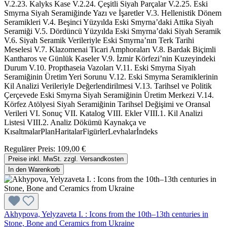
V.2.23. Kalyks Kase V.2.24. Çeşitli Siyah Parçalar V.2.25. Eski
Smyrna Siyah Seramiğinde Yazı ve İşaretler V.3. Hellenistik Dönem
Seramikleri V.4. Beşinci Yüzyılda Eski Smyrna’daki Attika Siyah
Seramiği V.5. Dördüncü Yüzyılda Eski Smyrna’daki Siyah Seramik
V.6. Siyah Seramik Verileriyle Eski Smyrna’nın Terk Tarihi
Meselesi V.7. Klazomenai Ticari Amphoraları V.8. Bardak Biçimli
Kantharos ve Günlük Kaseler V.9. İzmir Körfezi’nin Kuzeyindeki
Durum V.10. Propthaseia Vazoları V.11. Eski Smyrna Siyah
Seramiğinin Üretim Yeri Sorunu V.12. Eski Smyrna Seramiklerinin
Kil Analizi Verileriyle Değerlendirilmesi V.13. Tarihsel ve Politik
Çerçevede Eski Smyrna Siyah Seramiğinin Üretim Merkezi V.14.
Körfez Atölyesi Siyah Seramiğinin Tarihsel Değişimi ve Oransal
Verileri VI. Sonuç VII. Katalog VIII. Ekler VIII.1. Kil Analizi
Listesi VIII.2. Analiz Dökümü Kaynakça ve
KısaltmalarPlanHaritalarFigürlerLevhalarİndeks
Regulärer Preis:
109,00 €
Preise inkl. MwSt. zzgl. Versandkosten
In den Warenkorb
Akhypova, Yelyzaveta I. : Icons from the 10th–13th centuries in
Stone, Bone and Ceramics from Ukraine