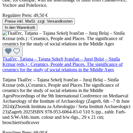
Vochov and Polešovice.
Regulärer Preis:
49,50 €
Preise inkl. MwSt. zzgl. Versandkosten
In den Warenkorb
Tkalčec, Tatjana – Tajana Sekelj Ivančan – Juraj Belaj – Siniša
Krznar (eds.) : Ceramics, People and Places. The significance of
ceramics for the study of social relations in the Middle Ages
Tatjana Tkalčec – Tajana Sekelj Ivančan – Juraj Belaj – Siniša
Krznar (eds.),Ceramics, People and Places.The significance of
ceramics for the study of social relations in the Middle
AgesProceedings of the 9th International Conference on Mediaeval
Archaeology of the Institute of Archaeology (Zagreb, 6th –7 th June
2024)(Zbornik Instituta za Arheologiju / Serta Instituti Archaeologici
23)Zagreb 2025ISBN 978-953-6064-83-0 510 S./pp., zahlr. Farb-
und S/W-Abb./num. colour and b/w-figs., 29 x 21 cm;
broschiert/softcover
Regulärer Preis:
69,00 €