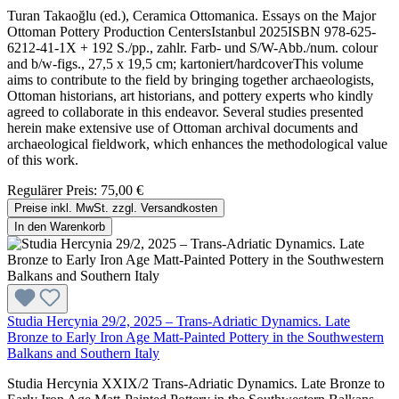
Turan Takaoğlu (ed.), Ceramica Ottomanica. Essays on the Major
Ottoman Pottery Production CentersIstanbul 2025ISBN 978-625-
6212-41-1X + 192 S./pp., zahlr. Farb- und S/W-Abb./num. colour
and b/w-figs., 27,5 x 19,5 cm; kartoniert/hardcoverThis volume
aims to contribute to the field by bringing together archaeologists,
Ottoman historians, art historians, and pottery experts who kindly
agreed to collaborate in this endeavor. Several studies presented
herein make extensive use of Ottoman archival documents and
archaeological fieldwork, which enhances the methodological value
of this work.
Regulärer Preis:
75,00 €
Preise inkl. MwSt. zzgl. Versandkosten
In den Warenkorb
Studia Hercynia 29/2, 2025 – Trans-Adriatic Dynamics. Late
Bronze to Early Iron Age Matt-Painted Pottery in the Southwestern
Balkans and Southern Italy
Studia Hercynia XXIX/2 Trans-Adriatic Dynamics. Late Bronze to