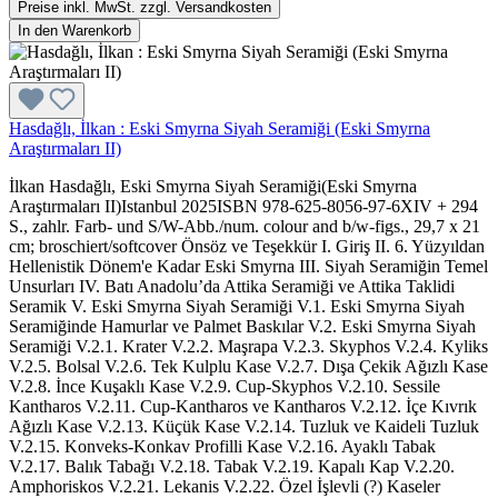
Preise inkl. MwSt. zzgl. Versandkosten
In den Warenkorb
Hasdağlı, İlkan : Eski Smyrna Siyah Seramiği (Eski Smyrna
Araştırmaları II)
İlkan Hasdağlı, Eski Smyrna Siyah Seramiği(Eski Smyrna
Araştırmaları II)Istanbul 2025ISBN 978-625-8056-97-6XIV + 294
S., zahlr. Farb- und S/W-Abb./num. colour and b/w-figs., 29,7 x 21
cm; broschiert/softcover Önsöz ve Teşekkür I. Giriş II. 6. Yüzyıldan
Hellenistik Dönem'e Kadar Eski Smyrna III. Siyah Seramiğin Temel
Unsurları IV. Batı Anadolu’da Attika Seramiği ve Attika Taklidi
Seramik V. Eski Smyrna Siyah Seramiği V.1. Eski Smyrna Siyah
Seramiğinde Hamurlar ve Palmet Baskılar V.2. Eski Smyrna Siyah
Seramiği V.2.1. Krater V.2.2. Maşrapa V.2.3. Skyphos V.2.4. Kyliks
V.2.5. Bolsal V.2.6. Tek Kulplu Kase V.2.7. Dışa Çekik Ağızlı Kase
V.2.8. İnce Kuşaklı Kase V.2.9. Cup-Skyphos V.2.10. Sessile
Kantharos V.2.11. Cup-Kantharos ve Kantharos V.2.12. İçe Kıvrık
Ağızlı Kase V.2.13. Küçük Kase V.2.14. Tuzluk ve Kaideli Tuzluk
V.2.15. Konveks-Konkav Profilli Kase V.2.16. Ayaklı Tabak
V.2.17. Balık Tabağı V.2.18. Tabak V.2.19. Kapalı Kap V.2.20.
Amphoriskos V.2.21. Lekanis V.2.22. Özel İşlevli (?) Kaseler