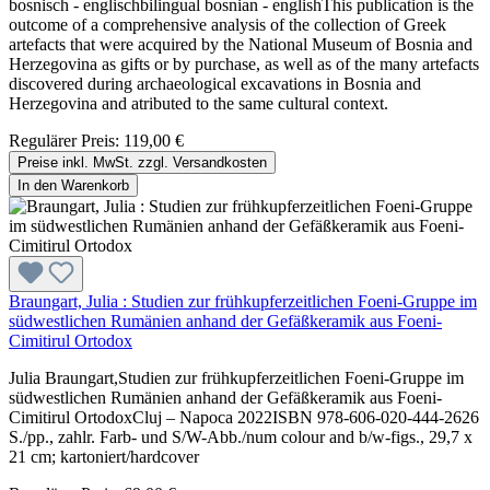
bosnisch - englischbilingual bosnian - englishThis publication is the
outcome of a comprehensive analysis of the collection of Greek
artefacts that were acquired by the National Museum of Bosnia and
Herzegovina as gifts or by purchase, as well as of the many artefacts
discovered during archaeological excavations in Bosnia and
Herzegovina and atributed to the same cultural context.
Regulärer Preis:
119,00 €
Preise inkl. MwSt. zzgl. Versandkosten
In den Warenkorb
Braungart, Julia : Studien zur frühkupferzeitlichen Foeni-Gruppe im
südwestlichen Rumänien anhand der Gefäßkeramik aus Foeni-
Cimitirul Ortodox
Julia Braungart,Studien zur frühkupferzeitlichen Foeni-Gruppe im
südwestlichen Rumänien anhand der Gefäßkeramik aus Foeni-
Cimitirul OrtodoxCluj – Napoca 2022ISBN 978-606-020-444-2626
S./pp., zahlr. Farb- und S/W-Abb./num colour and b/w-figs., 29,7 x
21 cm; kartoniert/hardcover