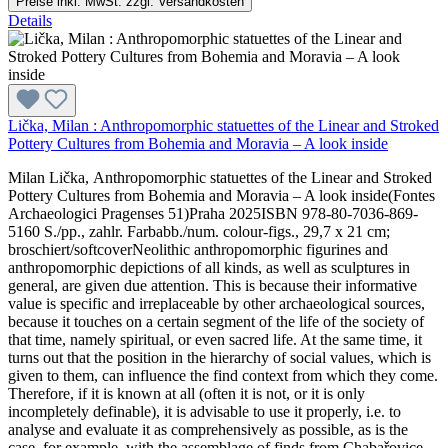
Preise inkl. MwSt. zzgl. Versandkosten
Details
Lička, Milan : Anthropomorphic statuettes of the Linear and Stroked
Pottery Cultures from Bohemia and Moravia – A look inside
Milan Lička, Anthropomorphic statuettes of the Linear and Stroked
Pottery Cultures from Bohemia and Moravia – A look inside(Fontes
Archaeologici Pragenses 51)Praha 2025ISBN 978-80-7036-869-
5160 S./pp., zahlr. Farbabb./num. colour-figs., 29,7 x 21 cm;
broschiert/softcoverNeolithic anthropomorphic figurines and
anthropomorphic depictions of all kinds, as well as sculptures in
general, are given due attention. This is because their informative
value is specific and irreplaceable by other archaeological sources,
because it touches on a certain segment of the life of the society of
that time, namely spiritual, or even sacred life. At the same time, it
turns out that the position in the hierarchy of social values, which is
given to them, can influence the find context from which they come.
Therefore, if it is known at all (often it is not, or it is only
incompletely definable), it is advisable to use it properly, i.e. to
analyse and evaluate it as comprehensively as possible, as is the
case, for example, with the assemblage of finds from Chabařovice,