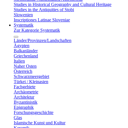
Studies in Historical Geography and Cultural Heritage
Studies in the Antiquities of Stobi
Slowenien
Inscriptiones Latinae Sloveniae
Systematik
Zur Kategorie Systematik
Länder/Provinzen/Landschaften
Ägypten
Balkanländer
Griechenland
Italien
Naher Osten
Österreich
Schwarzmeergebiet
Türkei / Kleinasien
Fachgebiete
Archäometrie
Architektur
Byzantinistik
Epigraphik
Forschungsgeschichte
Glas
Islamische Kunst und Kultur
Keramik