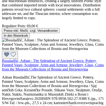
and Macedonian influences, creating a largely uniform Pontic style
that combined imported trends with local innovations. Distribution
patterns reveal two cultural spheres: coastal settlements with a full
tableware set, and the Thracian interior, where consumption was
largely limited to cups.
Regulärer Preis:
69,00 €
Preise inkl. MwSt. zzgl. Versandkosten
In den Warenkorb
Busuladžić, Adnan : The Splendour of Ancient Greece. Pottery,
Painted Vases, Sculpture, Arms and Armour, Jewellery, Glass, Coins
from the Museum Collections of Bosnia and Herzegovina
Adnan Busuladžić,The Splendour of Ancient Greece. Pottery,
Painted Vases, Sculpture, Arms and Armour, Jewellery, Glass, Coins
from the Museum Collections of Bosnia and Herzegovina / Sjaj
antičkih Grka. Keramičke Posude, Slikane Vaze, Skulpture, Oružje,
Nakit, Staklo, Numizmatika iz Muzejskih Zbirki u Bosni i
HercegoviniSarajevo 2020ISBN 978-9958-502-27-9388 S./pp., 171
S/W-Taf. / b/w-pls., 27,5 x 24 cm; kartoniert/hardcoverzweisprachig