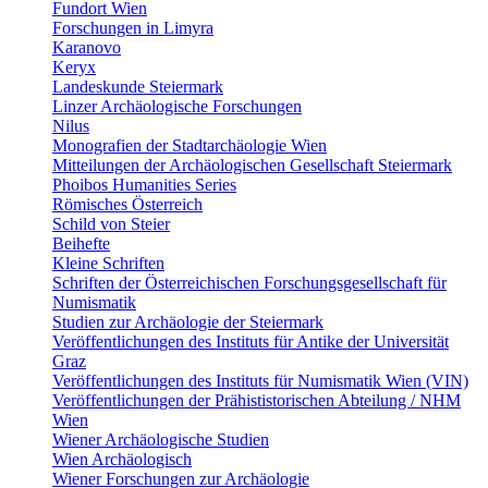
Fundort Wien
Forschungen in Limyra
Karanovo
Keryx
Landeskunde Steiermark
Linzer Archäologische Forschungen
Nilus
Monografien der Stadtarchäologie Wien
Mitteilungen der Archäologischen Gesellschaft Steiermark
Phoibos Humanities Series
Römisches Österreich
Schild von Steier
Beihefte
Kleine Schriften
Schriften der Österreichischen Forschungsgesellschaft für
Numismatik
Studien zur Archäologie der Steiermark
Veröffentlichungen des Instituts für Antike der Universität
Graz
Veröffentlichungen des Instituts für Numismatik Wien (VIN)
Veröffentlichungen der Prähististorischen Abteilung / NHM
Wien
Wiener Archäologische Studien
Wien Archäologisch
Wiener Forschungen zur Archäologie