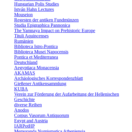
Hungarian Polis Studies
István Hahn Lectures
Mouseion
Regesten der antiken Fundmünzen
Studia Epigraphica Pannonica
The Yamnaya Impact on Prehistoric Europe
Tituli Aquincenses
Rumänien
Biblioteca Istro-Pontica
Biblioteca Musei Napocensis
Pontica et Mediterranea
Deutschland
Aegyptiaca Monacensia
AKAMAS
Archäologisches Korrespondenzblatt
Gießener Antikensammlung
KUBA
Verein zur Förderung der Aufarbeitung der Hellenischen
Geschichte
diverse Reihen
Anodos
Corpus Vasorum Antiquorum
Egypt and Austria
IARPotHP
Memoranda Numismatica Atheniensia