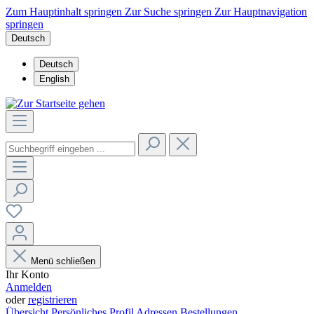
Zum Hauptinhalt springen
Zur Suche springen
Zur Hauptnavigation
springen
Deutsch
Deutsch
English
Menü schließen
Ihr Konto
Anmelden
oder
registrieren
Übersicht
Persönliches Profil
Adressen
Bestellungen