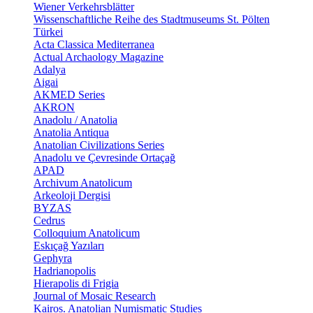
Wiener Verkehrsblätter
Wissenschaftliche Reihe des Stadtmuseums St. Pölten
Türkei
Acta Classica Mediterranea
Actual Archaology Magazine
Adalya
Aigai
AKMED Series
AKRON
Anadolu / Anatolia
Anatolia Antiqua
Anatolian Civilizations Series
Anadolu ve Çevresinde Ortaçağ
APAD
Archivum Anatolicum
Arkeoloji Dergisi
BYZAS
Cedrus
Colloquium Anatolicum
Eskıçağ Yazıları
Gephyra
Hadrianopolis
Hierapolis di Frigia
Journal of Mosaic Research
Kairos. Anatolian Numismatic Studies