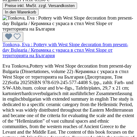
Preise inkl. MwSt. zzgl. Versandkosten
In den Warenkorb
Tonkova, Eva : Pottery with West Slope decoration from present-
day Bulgaria / Керамика с украса в стил West Slope от
територията на България
Eva Tonkova,Pottery with West Slope decoration from present-day
Bulgaria (Dissertationes, volume 22) /Керамика с украса в стил
West Slope от територията на България (Дисертации, Том
22)Sofia 2025ISBN 978-619-245-577-4408 S./pp., zahlr. Farb- und
S/W-Abb./num. colour and b/w-figs., Tafeln/plates, 29,7 x 21 cm;
kartoniert/hardcoverbulgarisch mit ausführlicher Zusammenfassung
in englischbulgarian with extended summary in english The study is
dedicated to a specific ceramic category from the Hellenistic Period,
which was widely distributed throughout the Eastern Mediterranean
and became one of the criteria for evaluating the scale and the extent
of the “Hellenization” of vast cultural spaces and ethnic
communities, from the western reaches of Ancient Greece to the
Levant and the Middle East. The content of this book focuses on the