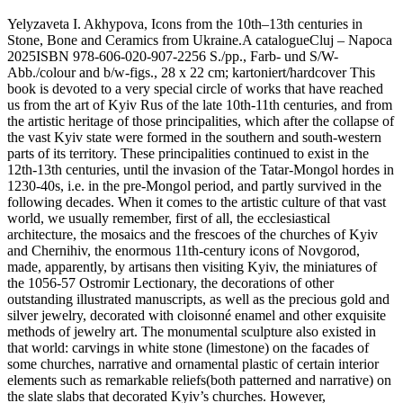
Yelyzaveta I. Akhypova, Icons from the 10th–13th centuries in
Stone, Bone and Ceramics from Ukraine.A catalogueCluj – Napoca
2025ISBN 978-606-020-907-2256 S./pp., Farb- und S/W-
Abb./colour and b/w-figs., 28 x 22 cm; kartoniert/hardcover This
book is devoted to a very special circle of works that have reached
us from the art of Kyiv Rus of the late 10th-11th centuries, and from
the artistic heritage of those principalities, which after the collapse of
the vast Kyiv state were formed in the southern and south-western
parts of its territory. These principalities continued to exist in the
12th-13th centuries, until the invasion of the Tatar-Mongol hordes in
1230-40s, i.e. in the pre-Mongol period, and partly survived in the
following decades. When it comes to the artistic culture of that vast
world, we usually remember, first of all, the ecclesiastical
architecture, the mosaics and the frescoes of the churches of Kyiv
and Chernihiv, the enormous 11th-century icons of Novgorod,
made, apparently, by artisans then visiting Kyiv, the miniatures of
the 1056-57 Ostromir Lectionary, the decorations of other
outstanding illustrated manuscripts, as well as the precious gold and
silver jewelry, decorated with cloisonné enamel and other exquisite
methods of jewelry art. The monumental sculpture also existed in
that world: carvings in white stone (limestone) on the facades of
some churches, narrative and ornamental plastic of certain interior
elements such as remarkable reliefs(both patterned and narrative) on
the slate slabs that decorated Kyiv’s churches. However,