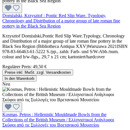
Domżalski, Krzysztof : Pontic Red Slip Ware. Typology,
Chronology and Distribution of a major group of late roman fine
pottery in the Black Sea Region
Krzysztof Domżalski,Pontic Red Slip Ware.Typology, Chronology
and Distribution of a major group of late roman fine pottery in the
Black Sea Region (Bibliotheca Antiqua XXV)Warszawa 2021ISBN
978-83-66463-61-5222 S./pp., zahlr. Farb- und S/W-Abb./num.
colour and b/w-figs., 29,7 x 21 cm; kartoniert/hardcover
Regulärer Preis:
49,50 €
Preise inkl. MwSt. zzgl. Versandkosten
In den Warenkorb
Neu
Kosmas, Petros : Hellenistic Mouldmade Bowls from the
Collections of the British Museum / Ελληνιστικοί Ανάγλυφοι
Σκύφοι από τις Συλλογές του Βρετανικού Μουσείου