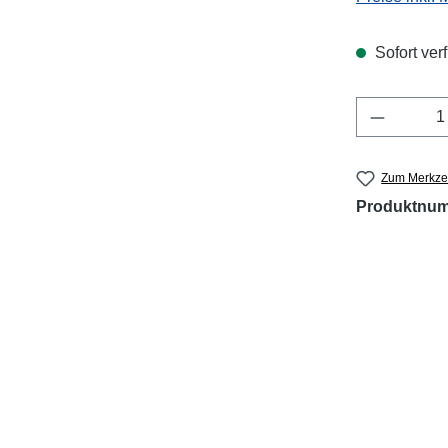
Sofort verf
Produkt 
Zum Merkzet
Produktnu