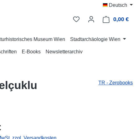
Deutsch
0,00 €
Ware
turhistorisches Museum Wien
Stadtarchäologie Wien
chriften
E-Books
Newsletterarchiv
elçuklu
TR - Zerobooks
eis:
€
 MwSt. zzgl. Versandkosten