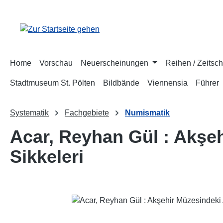
m Hauptinhalt springen
Zur Suche springen
Zur Hauptnavigation springen
Home
Vorschau
Neuerscheinungen
Reihen / Zeitsch
Stadtmuseum St. Pölten
Bildbände
Viennensia
Führer
Systematik
Fachgebiete
Numismatik
Acar, Reyhan Gül : Akşe
Sikkeleri
Bildergalerie überspringen