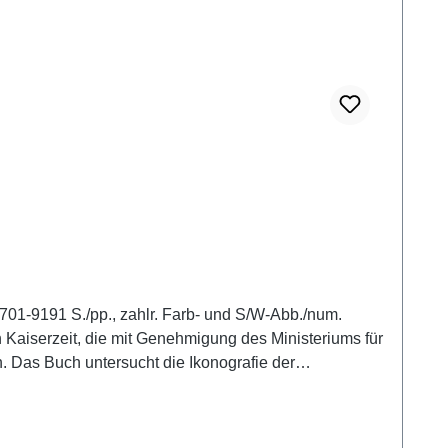
701-9191 S./pp., zahlr. Farb- und S/W-Abb./num.
 Kaiserzeit, die mit Genehmigung des Ministeriums für
Das Buch untersucht die Ikonografie der
itische und kulturelle Kontexte von ihrer