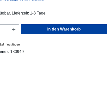
ügbar, Lieferzeit: 1-3 Tage
Anzahl: Gib den gewünschten Wert ein oder
In den Warenkorb
tel hinzufügen
mmer:
180949