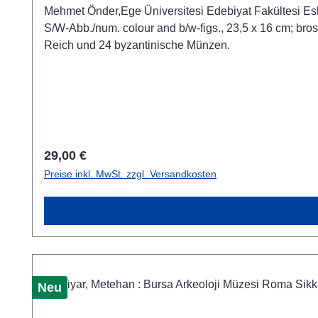
Mehmet Önder,Ege Üniversitesi Edebiyat Fakültesi Es
S/W-Abb./num. colour and b/w-figs., 23,5 x 16 cm; br
Reich und 24 byzantinische Münzen.
Regulärer Preis:
29,00 €
Preise inkl. MwSt. zzgl. Versandkosten
Neu