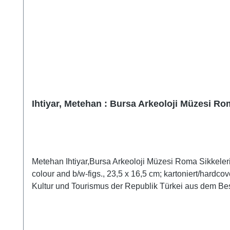
Ihtiyar, Metehan : Bursa Arkeoloji Müzesi Ro
Metehan Ihtiyar,Bursa Arkeoloji Müzesi Roma Sikkeler
colour and b/w-figs., 23,5 x 16,5 cm; kartoniert/hard
Kultur und Tourismus der Republik Türkei aus dem B
Rückseitenmotive dieser im Archäologischen Museum Bu
Entwicklung im 1. Jahrhundert n. Chr. bis hin zum 4. Ja