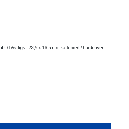
A. Özkan Arıkantürk,Troas Bölgesi Antik Kentleri ve Sikkeleri Istanbul 2026ISBN 978-625-6212-70-1357 S./pp., S/W-Abb. / b/w-figs., 23,5 x 16,5 cm, kartoniert / hardcover