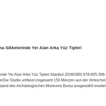
ma Sikkelerinde Yer Alan Arka Yüz Tipleri
inde Yer Alan Arka Yüz Tipleri Istanbul 2026ISBN 978-605-396-
coverDie Studie umfasst insgesamt 150 Münzen aus der römischen
estand des Archäologischen Museums Bursa ausgewählt wurden. 
rsa aufbewahrten Münzen und beleuchtet deren historische, pol
hrhundert n. Chr.