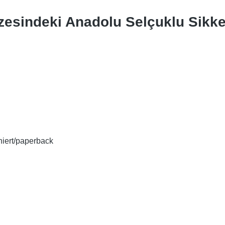
zesindeki Anadolu Selçuklu Sikke
chiert/paperback