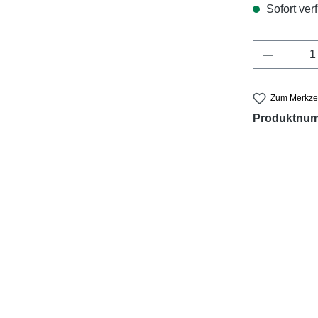
Sofort verf
Produkt 
Zum Merkzet
Produktnu