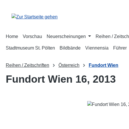
m Hauptinhalt springen
Zur Suche springen
Zur Hauptnavigation springen
Home
Vorschau
Neuerscheinungen
Reihen / Zeitsch
Stadtmuseum St. Pölten
Bildbände
Viennensia
Führer
Reihen / Zeitschriften
Österreich
Fundort Wien
Fundort Wien 16, 2013
Bildergalerie überspringen