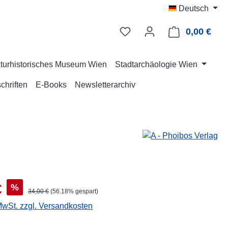
Deutsch
0,00 €
Ware
turhistorisches Museum Wien
Stadtarchäologie Wien
chriften
E-Books
Newsletterarchiv
s:
€
%
Regulärer Preis:
34,00 €
(56.18% gespart)
 MwSt. zzgl. Versandkosten