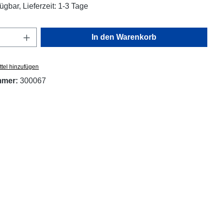
ügbar, Lieferzeit: 1-3 Tage
Anzahl: Gib den gewünschten Wert ein oder
In den Warenkorb
tel hinzufügen
mmer:
300067