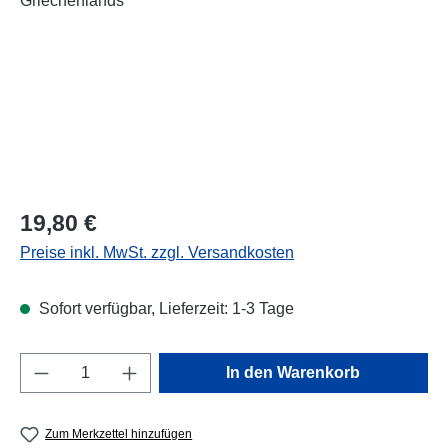
Regulärer Preis:
19,80 €
Preise inkl. MwSt. zzgl. Versandkosten
Sofort verfügbar, Lieferzeit: 1-3 Tage
Produkt Anzahl: Gib den gewünschten Wert e
In den Warenkorb
Zum Merkzettel hinzufügen