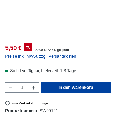
Verkaufspreis:
%
5,50 €
Regulärer Preis:
20,00 €
(72.5% gespart)
Preise inkl. MwSt. zzgl. Versandkosten
Sofort verfügbar, Lieferzeit: 1-3 Tage
Produkt Anzahl: Gib den gewünschten Wert e
In den Warenkorb
Zum Merkzettel hinzufügen
Produktnummer:
SW90121