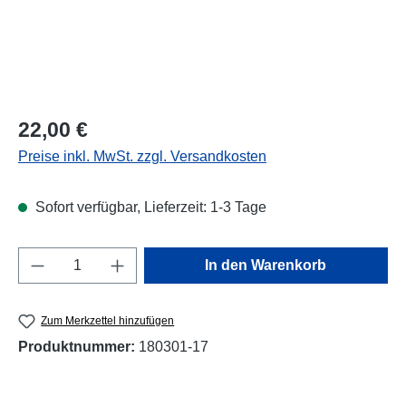
Regulärer Preis:
22,00 €
Preise inkl. MwSt. zzgl. Versandkosten
Sofort verfügbar, Lieferzeit: 1-3 Tage
Produkt Anzahl: Gib den gewünschten Wert e
In den Warenkorb
Zum Merkzettel hinzufügen
Produktnummer:
180301-17